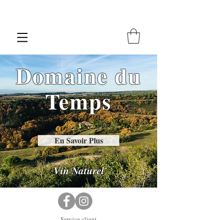
Domaine du
Temps
En Savoir Plus
Vin Naturel
— Service client —